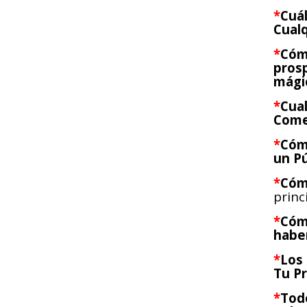
*
Cuá
Cual
*
Cómo
prosp
mágic
*
Cua
Come
*
Cómo
un Pú
*
Cóm
princ
*
Cóm
haber
*
Los
Tu P
*
Todo