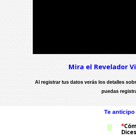
Mira el Revelador Vi
Al registrar tus datos verás los detalles so
puedas registrar
Te anticip
*
Cóm
Dices