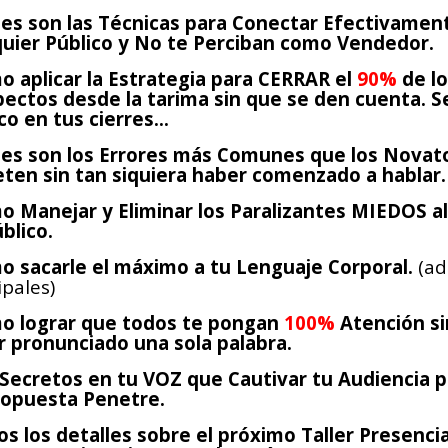
les son las Técnicas para Conectar Efectivamen
quier Público y No te Perciban como Vendedor.
 aplicar la Estrategia para CERRAR el
90%
de l
ectos desde la tarima sin que se den cuenta. S
o en tus cierres...
les son los Errores más Comunes que los Novat
ten sin tan siquiera haber comenzado a hablar.
 Manejar y Eliminar los Paralizantes MIEDOS al
blico.
o sacarle el máximo a tu Lenguaje Corporal.
(a
ipales)
o lograr que todos te pongan
100%
Atención si
 pronunciado una sola palabra.
 Secretos en tu VOZ que Cautivar tu Audiencia 
ropuesta Penetre.
s los detalles sobre el próximo Taller Presenci