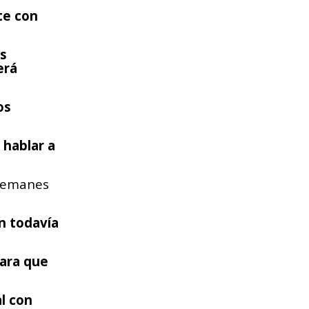
te con
os
erá
os
 hablar a
demanes
n todavía
para que
al con